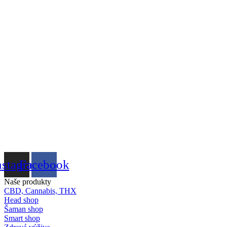
nstagram
Facebook
Naše produkty
CBD, Cannabis, THX
Head shop
Šaman shop
Smart shop