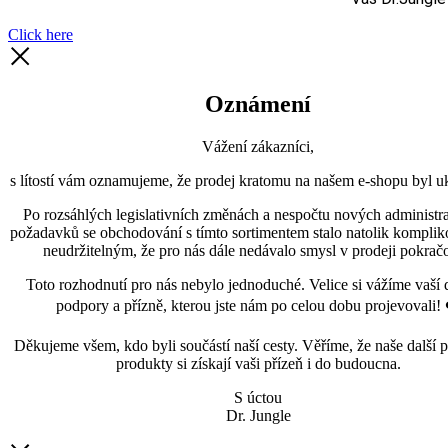
Click here
Oznámení
Vážení zákazníci,
s lítostí vám oznamujeme, že prodej kratomu na našem e-shopu byl uk
Po rozsáhlých legislativních změnách a nespočtu nových administra
požadavků se obchodování s tímto sortimentem stalo natolik kompli
neudržitelným, že pro nás dále nedávalo smysl v prodeji pokračo
Toto rozhodnutí pro nás nebylo jednoduché. Velice si vážíme vaší 
podpory a přízně, kterou jste nám po celou dobu projevovali! 
Děkujeme všem, kdo byli součástí naší cesty. Věříme, že naše další p
produkty si získají vaši přízeň i do budoucna.
S úctou
Dr. Jungle