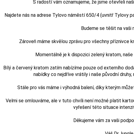
S radostí vám oznamujeme, že jsme otevřeli naši
Najdete nás na adrese Tylovo náměstí 650/4 (uvnitř Tylovy pasá
Budeme se těšit na vaši
Zároveň máme skvělou zprávu pro všechny příznivce kra
Momentálně je k dispozici zelený kratom, naš
Bílý a červený kratom zatím nabízíme pouze od externího doda
nabídky co nejdříve vrátily i naše původní druhy, n
Stále pro vás máme i výhodná balení, díky kterým může
Velmi se omlouváme, ale v tuto chvíli není možné platit karto
vyřešení této situace intenz
Děkujeme vám za vaši podporu
Váš Dr.Jungle