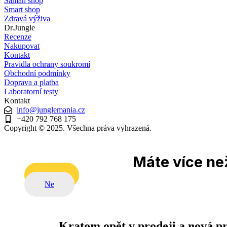
Šaman shop
Smart shop
Zdravá výživa
Dr.Jungle
Recenze
Nakupovat
Kontakt
Pravidla ochrany soukromí
Obchodní podmínky
Doprava a platba
Laboratorní testy
Kontakt
info@junglemania.cz
+420 792 768 175
Copyright © 2025. Všechna práva vyhrazená.
Máte více než
Ano
Ne
Kratom opět v prodeji a nová p