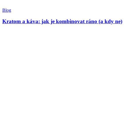
Blog
Kratom a káva: jak je kombinovat ráno (a kdy ne)