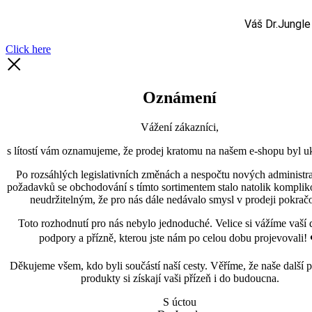
Váš Dr.Jungle
Click here
Oznámení
Vážení zákazníci,
s lítostí vám oznamujeme, že prodej kratomu na našem e-shopu byl uk
Po rozsáhlých legislativních změnách a nespočtu nových administra
požadavků se obchodování s tímto sortimentem stalo natolik kompli
neudržitelným, že pro nás dále nedávalo smysl v prodeji pokračo
Toto rozhodnutí pro nás nebylo jednoduché. Velice si vážíme vaší 
podpory a přízně, kterou jste nám po celou dobu projevovali! 
Děkujeme všem, kdo byli součástí naší cesty. Věříme, že naše další p
produkty si získají vaši přízeň i do budoucna.
S úctou