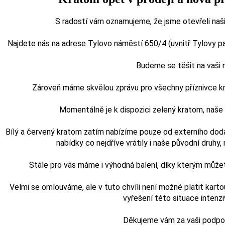
S radostí vám oznamujeme, že jsme otevřeli naši
Najdete nás na adrese Tylovo náměstí 650/4 (uvnitř Tylovy pasá
Budeme se těšit na vaši
Zároveň máme skvělou zprávu pro všechny příznivce kra
Momentálně je k dispozici zelený kratom, naš
Bílý a červený kratom zatím nabízíme pouze od externího doda
nabídky co nejdříve vrátily i naše původní druhy, n
Stále pro vás máme i výhodná balení, díky kterým může
Velmi se omlouváme, ale v tuto chvíli není možné platit karto
vyřešení této situace intenz
Děkujeme vám za vaši podporu