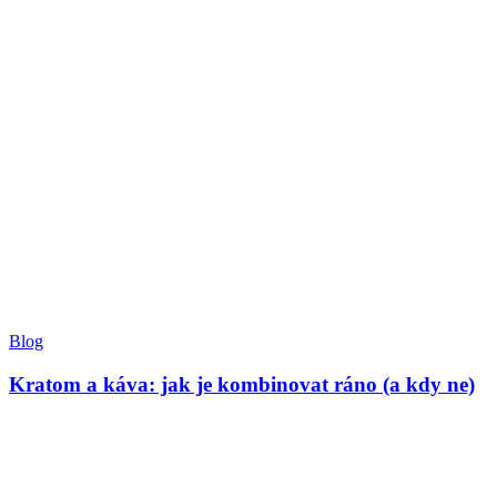
Blog
Kratom a káva: jak je kombinovat ráno (a kdy ne)