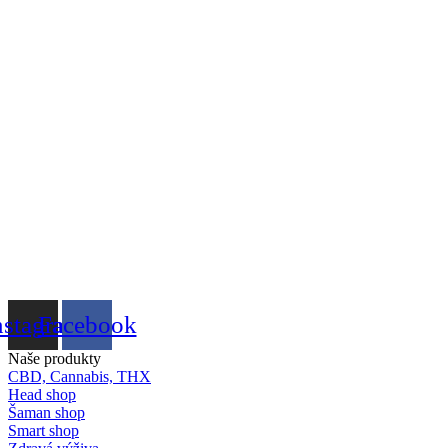
nstagram
Facebook
Naše produkty
CBD, Cannabis, THX
Head shop
Šaman shop
Smart shop