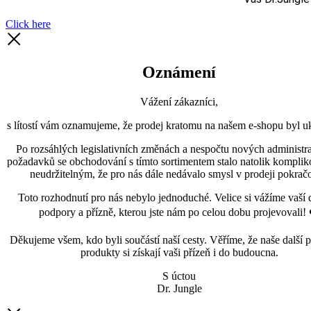
Click here
Oznámení
Vážení zákazníci,
s lítostí vám oznamujeme, že prodej kratomu na našem e-shopu byl uk
Po rozsáhlých legislativních změnách a nespočtu nových administra
požadavků se obchodování s tímto sortimentem stalo natolik kompli
neudržitelným, že pro nás dále nedávalo smysl v prodeji pokračo
Toto rozhodnutí pro nás nebylo jednoduché. Velice si vážíme vaší 
podpory a přízně, kterou jste nám po celou dobu projevovali! 
Děkujeme všem, kdo byli součástí naší cesty. Věříme, že naše další p
produkty si získají vaši přízeň i do budoucna.
S úctou
Dr. Jungle