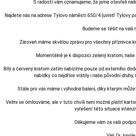
S radostí vám oznamujeme, že jsme otevřeli naši
Najdete nás na adrese Tylovo náměstí 650/4 (uvnitř Tylovy pasá
Budeme se těšit na vaši
Zároveň máme skvělou zprávu pro všechny příznivce kra
Momentálně je k dispozici zelený kratom, naš
Bílý a červený kratom zatím nabízíme pouze od externího doda
nabídky co nejdříve vrátily i naše původní druhy, n
Stále pro vás máme i výhodná balení, díky kterým může
Velmi se omlouváme, ale v tuto chvíli není možné platit karto
vyřešení této situace intenz
Děkujeme vám za vaši podporu
Váš Dr.Jungle