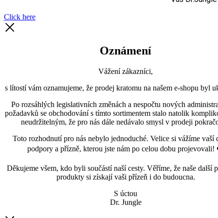
Click here
Oznámení
Vážení zákazníci,
s lítostí vám oznamujeme, že prodej kratomu na našem e-shopu byl uk
Po rozsáhlých legislativních změnách a nespočtu nových administra
požadavků se obchodování s tímto sortimentem stalo natolik kompli
neudržitelným, že pro nás dále nedávalo smysl v prodeji pokračo
Toto rozhodnutí pro nás nebylo jednoduché. Velice si vážíme vaší 
podpory a přízně, kterou jste nám po celou dobu projevovali! 
Děkujeme všem, kdo byli součástí naší cesty. Věříme, že naše další p
produkty si získají vaši přízeň i do budoucna.
S úctou
Dr. Jungle