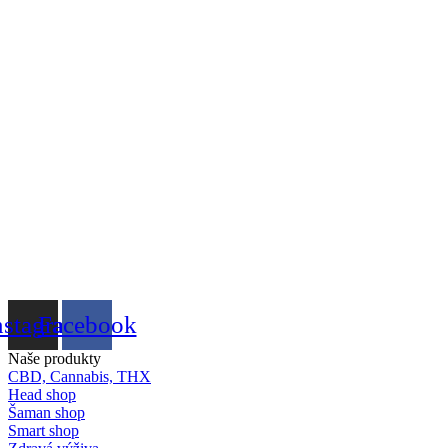
nstagram
Facebook
Naše produkty
CBD, Cannabis, THX
Head shop
Šaman shop
Smart shop