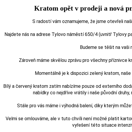
Kratom opět v prodeji a nová p
S radostí vám oznamujeme, že jsme otevřeli naši
Najdete nás na adrese Tylovo náměstí 650/4 (uvnitř Tylovy pasá
Budeme se těšit na vaši
Zároveň máme skvělou zprávu pro všechny příznivce kra
Momentálně je k dispozici zelený kratom, naš
Bílý a červený kratom zatím nabízíme pouze od externího doda
nabídky co nejdříve vrátily i naše původní druhy, n
Stále pro vás máme i výhodná balení, díky kterým může
Velmi se omlouváme, ale v tuto chvíli není možné platit karto
vyřešení této situace intenz