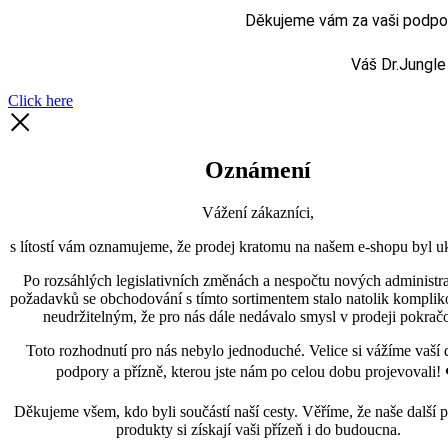
Děkujeme vám za vaši podporu
Váš Dr.Jungle
Click here
Oznámení
Vážení zákazníci,
s lítostí vám oznamujeme, že prodej kratomu na našem e-shopu byl uk
Po rozsáhlých legislativních změnách a nespočtu nových administra
požadavků se obchodování s tímto sortimentem stalo natolik kompli
neudržitelným, že pro nás dále nedávalo smysl v prodeji pokračo
Toto rozhodnutí pro nás nebylo jednoduché. Velice si vážíme vaší 
podpory a přízně, kterou jste nám po celou dobu projevovali! 
Děkujeme všem, kdo byli součástí naší cesty. Věříme, že naše další p
produkty si získají vaši přízeň i do budoucna.