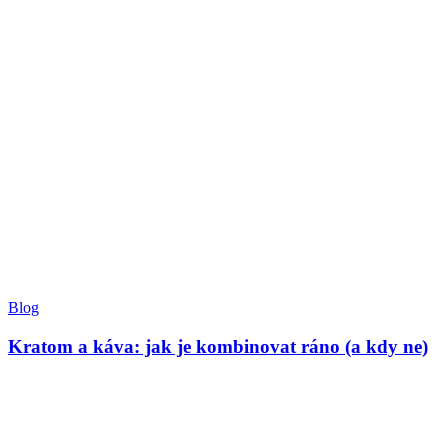
Blog
Kratom a káva: jak je kombinovat ráno (a kdy ne)