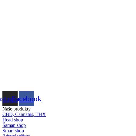
nstagram
Facebook
Naše produkty
CBD, Cannabis, THX
Head shop
Šaman shop
Smart shop