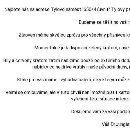
Najdete nás na adrese Tylovo náměstí 650/4 (uvnitř Tylovy pasá
Budeme se těšit na vaši
Zároveň máme skvělou zprávu pro všechny příznivce kra
Momentálně je k dispozici zelený kratom, naš
Bílý a červený kratom zatím nabízíme pouze od externího doda
nabídky co nejdříve vrátily i naše původní druhy, n
Stále pro vás máme i výhodná balení, díky kterým může
Velmi se omlouváme, ale v tuto chvíli není možné platit karto
vyřešení této situace intenz
Děkujeme vám za vaši podporu
Váš Dr.Jungle