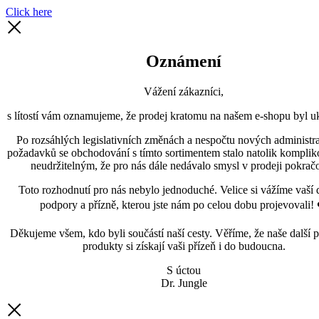
Click here
Oznámení
Vážení zákazníci,
s lítostí vám oznamujeme, že prodej kratomu na našem e-shopu byl uk
Po rozsáhlých legislativních změnách a nespočtu nových administra
požadavků se obchodování s tímto sortimentem stalo natolik kompli
neudržitelným, že pro nás dále nedávalo smysl v prodeji pokračo
Toto rozhodnutí pro nás nebylo jednoduché. Velice si vážíme vaší 
podpory a přízně, kterou jste nám po celou dobu projevovali! 
Děkujeme všem, kdo byli součástí naší cesty. Věříme, že naše další p
produkty si získají vaši přízeň i do budoucna.
S úctou
Dr. Jungle