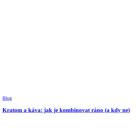
Blog
Kratom a káva: jak je kombinovat ráno (a kdy ne)