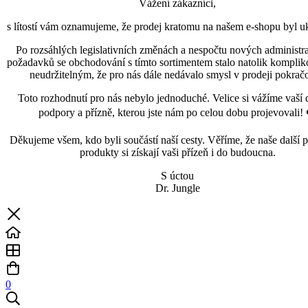
Vážení zákazníci,
s lítostí vám oznamujeme, že prodej kratomu na našem e-shopu byl uk
Po rozsáhlých legislativních změnách a nespočtu nových administra
požadavků se obchodování s tímto sortimentem stalo natolik kompli
neudržitelným, že pro nás dále nedávalo smysl v prodeji pokračo
Toto rozhodnutí pro nás nebylo jednoduché. Velice si vážíme vaší 
podpory a přízně, kterou jste nám po celou dobu projevovali! 
Děkujeme všem, kdo byli součástí naší cesty. Věříme, že naše další p
produkty si získají vaši přízeň i do budoucna.
S úctou
Dr. Jungle
0