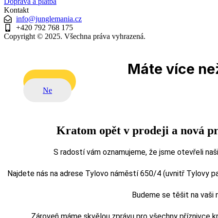
Doprava a platba
Kontakt
info@junglemania.cz
+420 792 768 175
Copyright © 2025. Všechna práva vyhrazená.
Máte více než
Ano
Ne
Kratom opět v prodeji a nová p
S radostí vám oznamujeme, že jsme otevřeli naši
Najdete nás na adrese Tylovo náměstí 650/4 (uvnitř Tylovy pasá
Budeme se těšit na vaši
Zároveň máme skvělou zprávu pro všechny příznivce kra