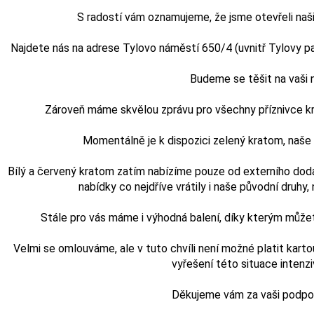
S radostí vám oznamujeme, že jsme otevřeli naši
Najdete nás na adrese Tylovo náměstí 650/4 (uvnitř Tylovy pasá
Budeme se těšit na vaši
Zároveň máme skvělou zprávu pro všechny příznivce kra
Momentálně je k dispozici zelený kratom, naš
Bílý a červený kratom zatím nabízíme pouze od externího doda
nabídky co nejdříve vrátily i naše původní druhy, n
Stále pro vás máme i výhodná balení, díky kterým může
Velmi se omlouváme, ale v tuto chvíli není možné platit karto
vyřešení této situace intenz
Děkujeme vám za vaši podporu