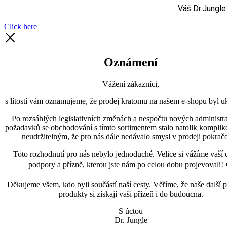
Váš Dr.Jungle
Click here
Oznámení
Vážení zákazníci,
s lítostí vám oznamujeme, že prodej kratomu na našem e-shopu byl uk
Po rozsáhlých legislativních změnách a nespočtu nových administra
požadavků se obchodování s tímto sortimentem stalo natolik kompli
neudržitelným, že pro nás dále nedávalo smysl v prodeji pokračo
Toto rozhodnutí pro nás nebylo jednoduché. Velice si vážíme vaší 
podpory a přízně, kterou jste nám po celou dobu projevovali! 
Děkujeme všem, kdo byli součástí naší cesty. Věříme, že naše další p
produkty si získají vaši přízeň i do budoucna.
S úctou
Dr. Jungle