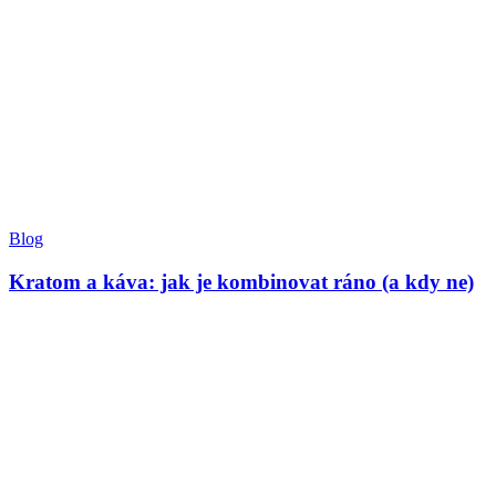
Blog
Kratom a káva: jak je kombinovat ráno (a kdy ne)