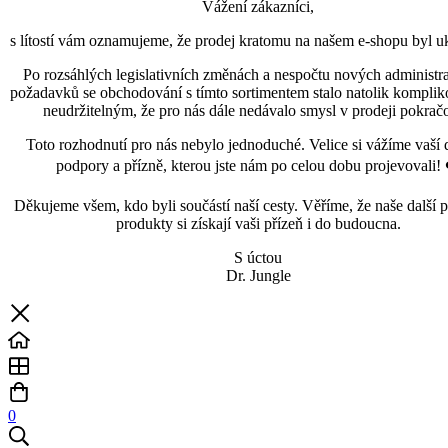
Vážení zákazníci,
s lítostí vám oznamujeme, že prodej kratomu na našem e-shopu byl uk
Po rozsáhlých legislativních změnách a nespočtu nových administra
požadavků se obchodování s tímto sortimentem stalo natolik kompli
neudržitelným, že pro nás dále nedávalo smysl v prodeji pokračo
Toto rozhodnutí pro nás nebylo jednoduché. Velice si vážíme vaší 
podpory a přízně, kterou jste nám po celou dobu projevovali! 
Děkujeme všem, kdo byli součástí naší cesty. Věříme, že naše další p
produkty si získají vaši přízeň i do budoucna.
S úctou
Dr. Jungle
0