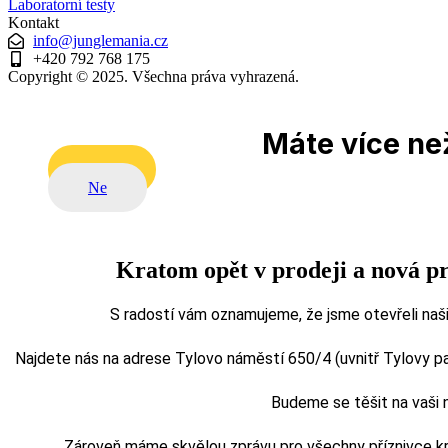
Laboratorní testy
Kontakt
info@junglemania.cz
+420 792 768 175
Copyright © 2025. Všechna práva vyhrazená.
Máte více než
Ano
Ne
Kratom opět v prodeji a nová p
S radostí vám oznamujeme, že jsme otevřeli naši
Najdete nás na adrese Tylovo náměstí 650/4 (uvnitř Tylovy pasá
Budeme se těšit na vaši
Zároveň máme skvělou zprávu pro všechny příznivce kra