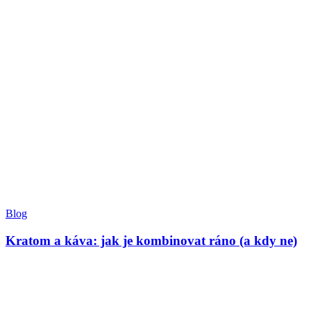
Blog
Kratom a káva: jak je kombinovat ráno (a kdy ne)