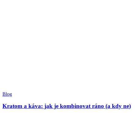
Blog
Kratom a káva: jak je kombinovat ráno (a kdy ne)