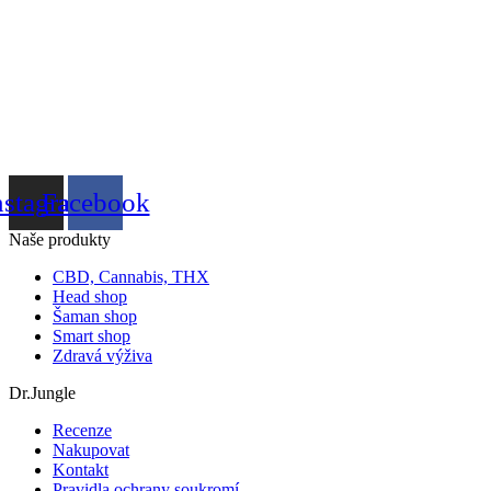
nstagram
Facebook
Naše produkty
CBD, Cannabis, THX
Head shop
Šaman shop
Smart shop
Zdravá výživa
Dr.Jungle
Recenze
Nakupovat
Kontakt
Pravidla ochrany soukromí