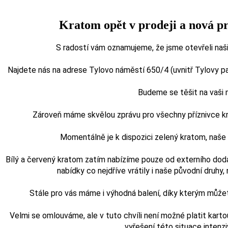
Kratom opět v prodeji a nová p
S radostí vám oznamujeme, že jsme otevřeli naši
Najdete nás na adrese Tylovo náměstí 650/4 (uvnitř Tylovy pasá
Budeme se těšit na vaši
Zároveň máme skvělou zprávu pro všechny příznivce kra
Momentálně je k dispozici zelený kratom, naš
Bílý a červený kratom zatím nabízíme pouze od externího doda
nabídky co nejdříve vrátily i naše původní druhy, n
Stále pro vás máme i výhodná balení, díky kterým může
Velmi se omlouváme, ale v tuto chvíli není možné platit karto
vyřešení této situace intenz