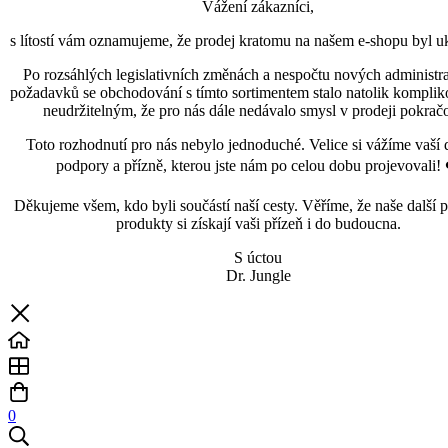
Vážení zákazníci,
s lítostí vám oznamujeme, že prodej kratomu na našem e-shopu byl uk
Po rozsáhlých legislativních změnách a nespočtu nových administra
požadavků se obchodování s tímto sortimentem stalo natolik kompli
neudržitelným, že pro nás dále nedávalo smysl v prodeji pokračo
Toto rozhodnutí pro nás nebylo jednoduché. Velice si vážíme vaší 
podpory a přízně, kterou jste nám po celou dobu projevovali! 
Děkujeme všem, kdo byli součástí naší cesty. Věříme, že naše další p
produkty si získají vaši přízeň i do budoucna.
S úctou
Dr. Jungle
0