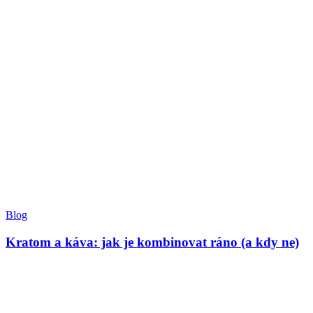
Blog
Kratom a káva: jak je kombinovat ráno (a kdy ne)