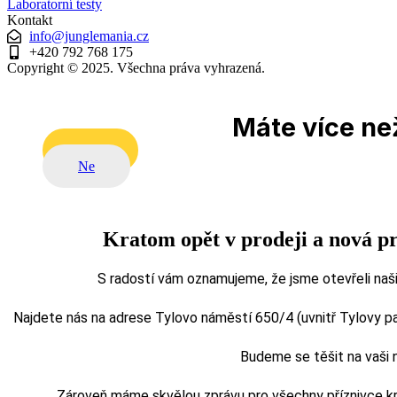
Laboratorní testy
Kontakt
info@junglemania.cz
+420 792 768 175
Copyright © 2025. Všechna práva vyhrazená.
Máte více než
Ano
Ne
Kratom opět v prodeji a nová p
S radostí vám oznamujeme, že jsme otevřeli naši
Najdete nás na adrese Tylovo náměstí 650/4 (uvnitř Tylovy pasá
Budeme se těšit na vaši
Zároveň máme skvělou zprávu pro všechny příznivce kra