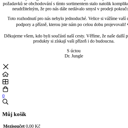
požadavků se obchodování s tímto sortimentem stalo natolik kompli
neudržitelným, že pro nás dále nedávalo smysl v prodeji pokračo
Toto rozhodnutí pro nás nebylo jednoduché. Velice si vážíme vaší 
podpory a přízně, kterou jste nám po celou dobu projevovali! 
Děkujeme všem, kdo byli součástí naší cesty. Věříme, že naše další p
produkty si získají vaši přízeň i do budoucna.
S úctou
Dr. Jungle
0
Můj košík
Mezisoučet
0,00
Kč