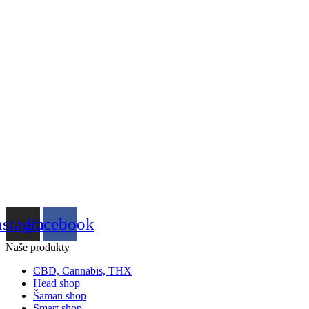
nstagram
Facebook
Naše produkty
CBD, Cannabis, THX
Head shop
Šaman shop
Smart shop