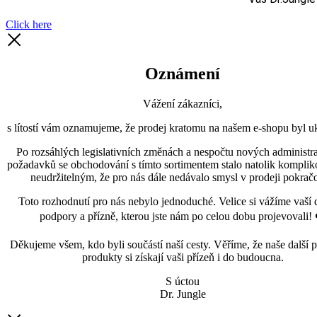
Click here
Oznámení
Vážení zákazníci,
s lítostí vám oznamujeme, že prodej kratomu na našem e-shopu byl uk
Po rozsáhlých legislativních změnách a nespočtu nových administra
požadavků se obchodování s tímto sortimentem stalo natolik kompli
neudržitelným, že pro nás dále nedávalo smysl v prodeji pokračo
Toto rozhodnutí pro nás nebylo jednoduché. Velice si vážíme vaší 
podpory a přízně, kterou jste nám po celou dobu projevovali! 
Děkujeme všem, kdo byli součástí naší cesty. Věříme, že naše další p
produkty si získají vaši přízeň i do budoucna.
S úctou
Dr. Jungle