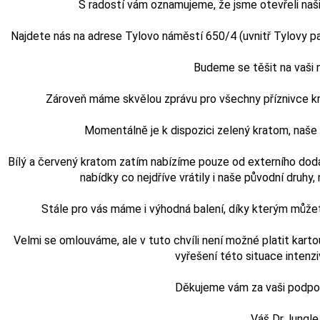
S radostí vám oznamujeme, že jsme otevřeli naši
Najdete nás na adrese Tylovo náměstí 650/4 (uvnitř Tylovy pasá
Budeme se těšit na vaši
Zároveň máme skvělou zprávu pro všechny příznivce kra
Momentálně je k dispozici zelený kratom, naš
Bílý a červený kratom zatím nabízíme pouze od externího doda
nabídky co nejdříve vrátily i naše původní druhy, n
Stále pro vás máme i výhodná balení, díky kterým může
Velmi se omlouváme, ale v tuto chvíli není možné platit karto
vyřešení této situace intenz
Děkujeme vám za vaši podporu
Váš Dr.Jungle