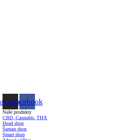
nstagram
Facebook
Naše produkty
CBD, Cannabis, THX
Head shop
Šaman shop
Smart shop