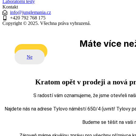
Laboratorní testy
Kontakt
info@junglemania.cz
+420 792 768 175
Copyright © 2025. Všechna práva vyhrazená.
Máte více než
Ano
Ne
Kratom opět v prodeji a nová p
S radostí vám oznamujeme, že jsme otevřeli naši
Najdete nás na adrese Tylovo náměstí 650/4 (uvnitř Tylovy pasá
Budeme se těšit na vaši
Zároveň máme skvělou zprávu pro všechny příznivce kra