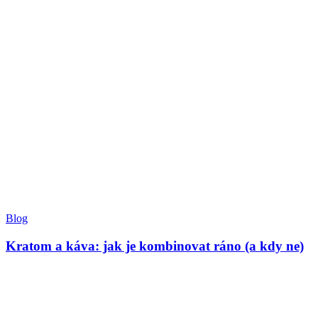
Blog
Kratom a káva: jak je kombinovat ráno (a kdy ne)