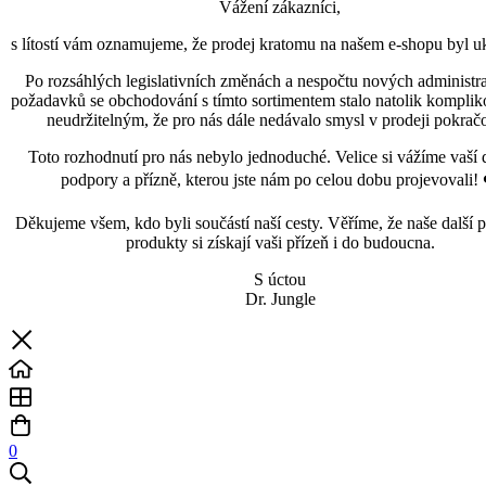
Vážení zákazníci,
s lítostí vám oznamujeme, že prodej kratomu na našem e-shopu byl uk
Po rozsáhlých legislativních změnách a nespočtu nových administra
požadavků se obchodování s tímto sortimentem stalo natolik kompli
neudržitelným, že pro nás dále nedávalo smysl v prodeji pokračo
Toto rozhodnutí pro nás nebylo jednoduché. Velice si vážíme vaší 
podpory a přízně, kterou jste nám po celou dobu projevovali! 
Děkujeme všem, kdo byli součástí naší cesty. Věříme, že naše další p
produkty si získají vaši přízeň i do budoucna.
S úctou
Dr. Jungle
0