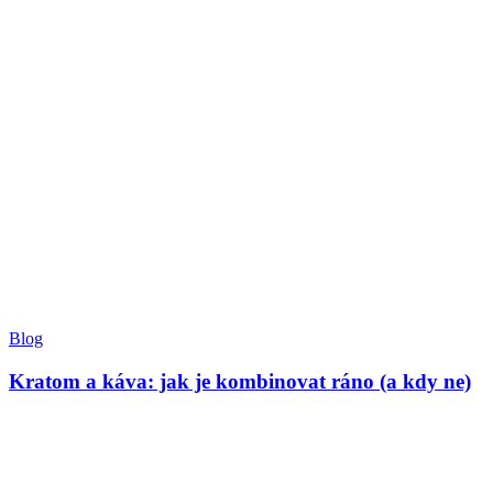
Blog
Kratom a káva: jak je kombinovat ráno (a kdy ne)