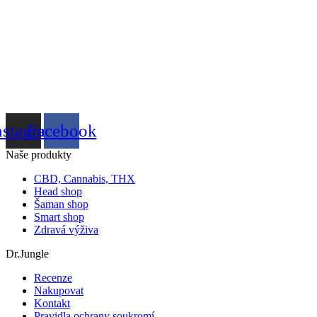
nstagram
Facebook
Naše produkty
CBD, Cannabis, THX
Head shop
Šaman shop
Smart shop
Zdravá výživa
Dr.Jungle
Recenze
Nakupovat
Kontakt
Pravidla ochrany soukromí