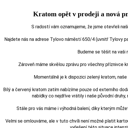
Kratom opět v prodeji a nová p
S radostí vám oznamujeme, že jsme otevřeli naši
Najdete nás na adrese Tylovo náměstí 650/4 (uvnitř Tylovy pasá
Budeme se těšit na vaši
Zároveň máme skvělou zprávu pro všechny příznivce kra
Momentálně je k dispozici zelený kratom, naš
Bílý a červený kratom zatím nabízíme pouze od externího doda
nabídky co nejdříve vrátily i naše původní druhy, n
Stále pro vás máme i výhodná balení, díky kterým může
Velmi se omlouváme, ale v tuto chvíli není možné platit karto
vyřešení této situace intenz