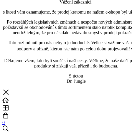
Vážení zákazníci,
s lítostí vám oznamujeme, že prodej kratomu na našem e-shopu byl uk
Po rozsáhlých legislativních změnách a nespočtu nových administra
požadavků se obchodování s tímto sortimentem stalo natolik kompli
neudržitelným, že pro nás dále nedávalo smysl v prodeji pokračo
Toto rozhodnutí pro nás nebylo jednoduché. Velice si vážíme vaší 
podpory a přízně, kterou jste nám po celou dobu projevovali! 
Děkujeme všem, kdo byli součástí naší cesty. Věříme, že naše další p
produkty si získají vaši přízeň i do budoucna.
S úctou
Dr. Jungle
0