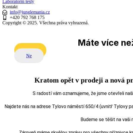
Laboratorní testy
Kontakt
info@junglemania.cz
+420 792 768 175
Copyright © 2025. Všechna práva vyhrazená.
Máte více než
Ano
Ne
Kratom opět v prodeji a nová p
S radostí vám oznamujeme, že jsme otevřeli naši
Najdete nás na adrese Tylovo náměstí 650/4 (uvnitř Tylovy pasá
Budeme se těšit na vaši
Zároveň máme skvělou zprávu pro všechny příznivce kra