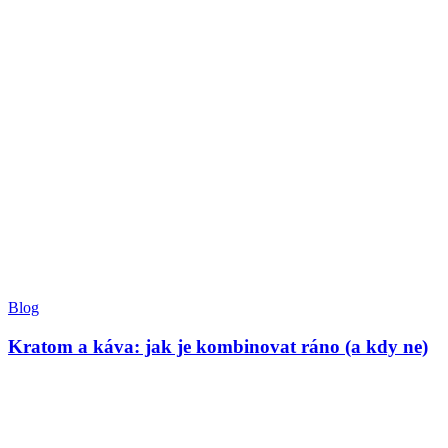
Blog
Kratom a káva: jak je kombinovat ráno (a kdy ne)