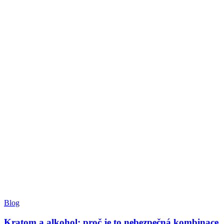
Blog
Kratom a alkohol: proč je to nebezpečná kombinace