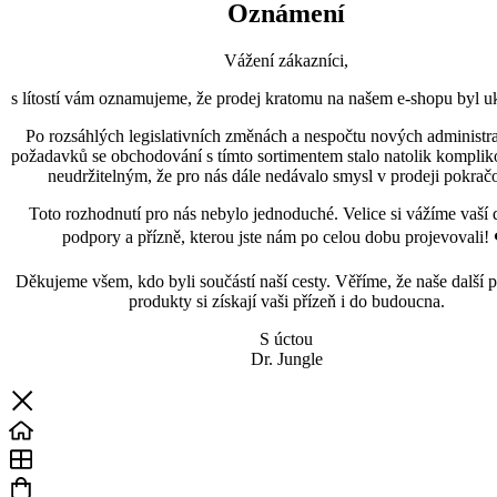
Oznámení
Vážení zákazníci,
s lítostí vám oznamujeme, že prodej kratomu na našem e-shopu byl uk
Po rozsáhlých legislativních změnách a nespočtu nových administra
požadavků se obchodování s tímto sortimentem stalo natolik kompli
neudržitelným, že pro nás dále nedávalo smysl v prodeji pokračo
Toto rozhodnutí pro nás nebylo jednoduché. Velice si vážíme vaší 
podpory a přízně, kterou jste nám po celou dobu projevovali! 
Děkujeme všem, kdo byli součástí naší cesty. Věříme, že naše další p
produkty si získají vaši přízeň i do budoucna.
S úctou
Dr. Jungle