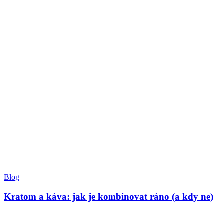
Blog
Kratom a káva: jak je kombinovat ráno (a kdy ne)