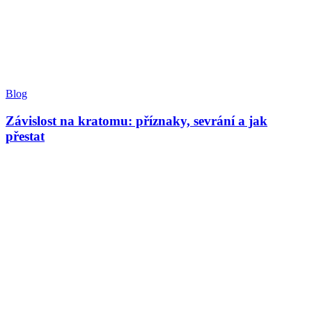
Blog
Závislost na kratomu: příznaky, sevrání a jak
přestat