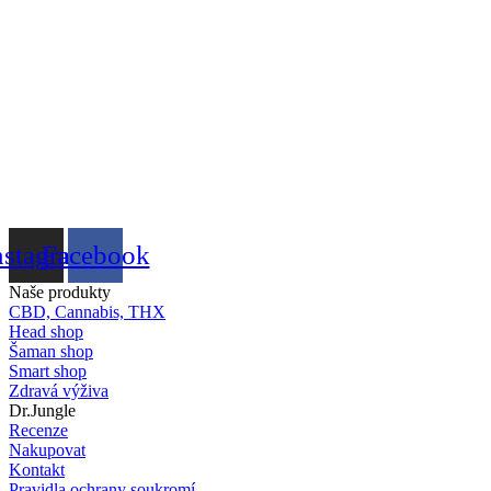
nstagram
Facebook
Naše produkty
CBD, Cannabis, THX
Head shop
Šaman shop
Smart shop
Zdravá výživa
Dr.Jungle
Recenze
Nakupovat
Kontakt
Pravidla ochrany soukromí